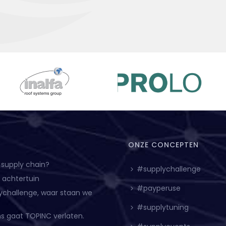
ONZE CONCEPTEN
 supply chain?
#supplychallenge
e achtertuin
#payperuse
ychallenge, waar staan we
#supplytuning
ns gaat TOPINC verlaten.