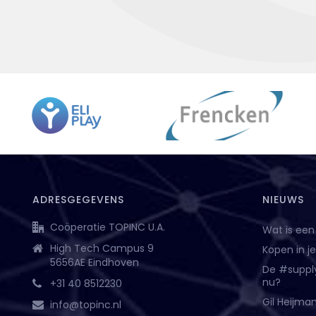
ADRESGEGEVENS
NIEUWS
Coöperatie TOPINC U.A.
Wat is een
High Tech Campus 9
Kopen in j
5656AE Eindhoven
De #suppl
nu?
+31 40 8512230
Gil Heijma
info@topinc.nl