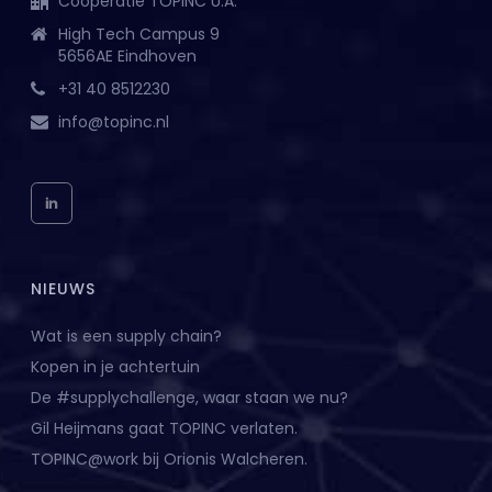
Coöperatie TOPINC U.A.
High Tech Campus 9
5656AE Eindhoven
+31 40 8512230
info@topinc.nl
NIEUWS
Wat is een supply chain?
Kopen in je achtertuin
De #supplychallenge, waar staan we nu?
Gil Heijmans gaat TOPINC verlaten.
TOPINC@work bij Orionis Walcheren.