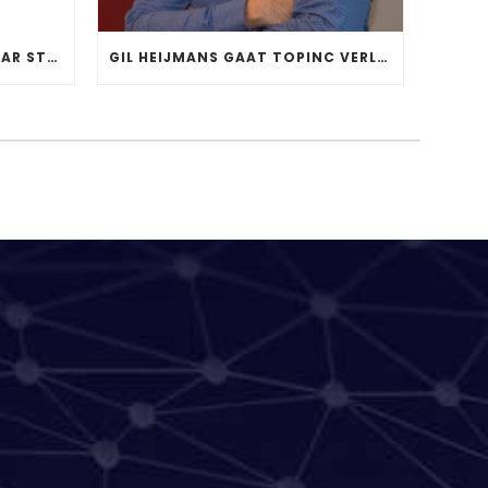
DE #SUPPLYCHALLENGE, WAAR STAAN WE NU?
GIL HEIJMANS GAAT TOPINC VERLATEN.