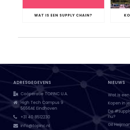
WAT IS EEN SUPPLY CHAIN?
KO
ADRESGEGEVENS
NIEUWS
Coöperatie TOPINC U.A.
Wat is een
High Tech Campus 9
Kopen in j
5656AE Eindhoven
De #suppl
nu?
+31 40 8512230
Gil Heijma
info@topinc.nl