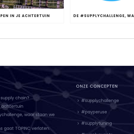
PEN IN JE ACHTERTUIN
ONZE CONCEPTEN
 supply chain?
#supplychallenge
e achtertuin
#payperuse
ychallenge, waar staan we
#supplytuning
ns gaat TOPINC verlaten.