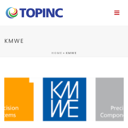
KMWE
HOME
»
KMWE